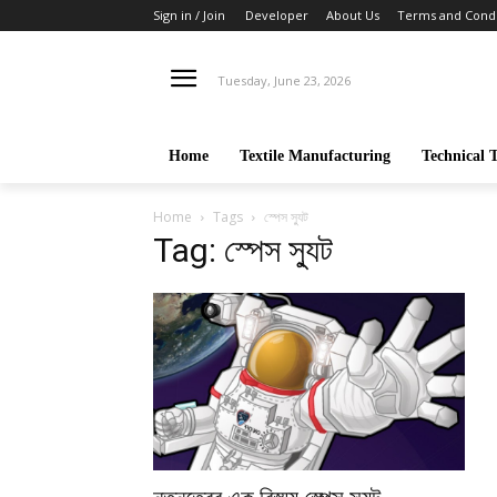
Sign in / Join
Developer
About Us
Terms and Condi
Tuesday, June 23, 2026
Home
Textile Manufacturing
Technical T
Home
Tags
স্পেস স্যুট
Tag: স্পেস স্যুট