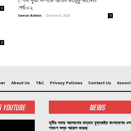
স্পেস স্যূট সম্পর্কে আপনি কতটুকু জানেন?
:পর্ব-০২
0
Senior Admin
-
October 8, 2020
0
0
per
About Us
T&C
Privacy Policies
Contact Us
Associ
S YOUTUBE
NEWS
তৃতীয় দফায় আলোচনার মাধ্যমে যুক্তরাষ্ট্র বাংলাদেশের ও
শতাংশ শুল্ক আরোপ করেছে