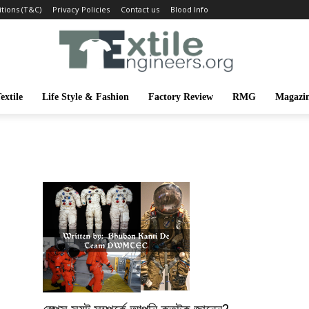
tions (T&C)
Privacy Policies
Contact us
Blood Info
extile
Life Style & Fashion
Factory Review
RMG
Magazi