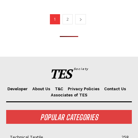
1
2
TES
Society
Developer
About Us
T&C
Privacy Policies
Contact Us
Associates of TES
POPULAR CATEGORIES
Technical Textile
258