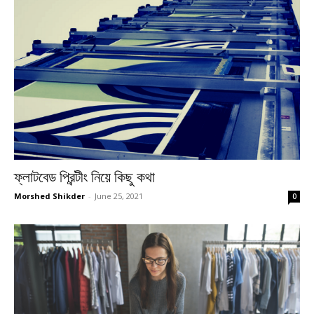
ফ্লাটবেড প্রিন্টীং নিয়ে কিছু কথা
Morshed Shikder
-
June 25, 2021
0