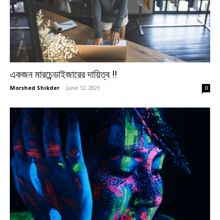
একজন মারচেন্ডাইজারের দায়িত্ব !!
Morshed Shikder
-
June 12, 2021
0