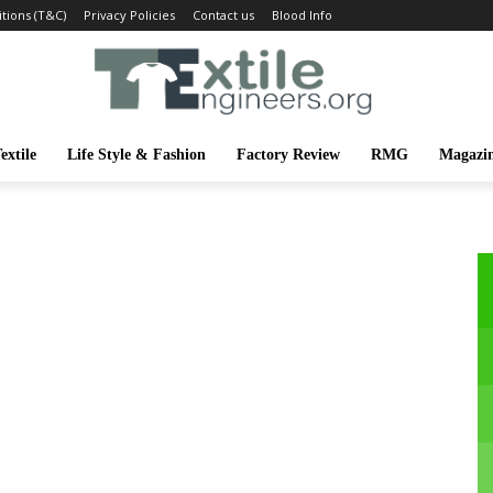
tions (T&C)
Privacy Policies
Contact us
Blood Info
extile
Life Style & Fashion
Factory Review
RMG
Magazi