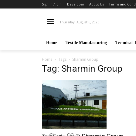
Sign in / Join
Developer
About Us
Terms and Condi
Thursday, August 6, 2026
Home
Textile Manufacturing
Technical T
Home
Tags
Sharmin Group
Tag: Sharmin Group