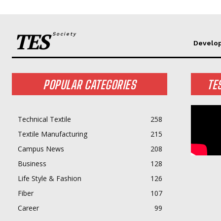
TES
Society
Develo
POPULAR CATEGORIES
TE
Technical Textile
258
Textile Manufacturing
215
Campus News
208
Business
128
Life Style & Fashion
126
Fiber
107
Career
99