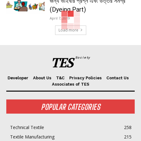
জন্য ভাইবার প্রশ্ন এবং উত্তর সমগ্র
(Dyeing Part)
April 7, 2019
Load more
TES
Society
Developer
About Us
T&C
Privacy Policies
Contact Us
Associates of TES
POPULAR CATEGORIES
Technical Textile
258
Textile Manufacturing
215