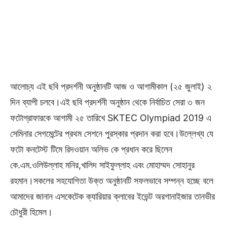
আলোচ্য এই ছবি প্রদর্শনী অনুষ্ঠানটি আজ ও আগামীকাল (২৫ জুলাই) ২
দিন ব্যাপী চলবে।এই ছবি প্রদর্শনী অনুষ্ঠান থেকে নির্বাচিত সেরা ৩ জন
ফটোগ্রাফারকে আগামী ২৫ তারিখে SKTEC Olympiad 2019 এ
সেমিনার সেগমেন্টের প্রথম সেশনে পুরস্কার প্রদান করা হবে।উল্লেখ্য যে
ফটো কনটেস্ট টিমে রিদওয়ান অলিভ কে প্রধান করে ছিলেন
কে.এম.ওলিউল্লাহ মনির,খালিদ সাইফুল্লাহ এবং মোহাম্মদ সোহানুর
রহমান।সকলের সহযোগিতা উক্ত অনুষ্ঠানটি সফলভাবে সম্পন্ন হচ্ছে বলে
আমাদের জানান এসকেটেক ক্যারিয়ার ক্লাবের ইভেন্ট অরগানাইজার তানভীর
চৌধুরী হিমেল।