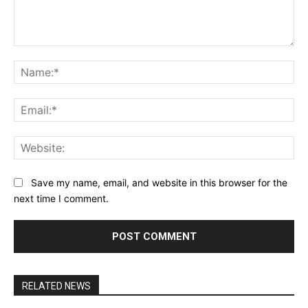
Comment:
Na
Ema
Web
Save my name, email, and website in this browser for the
next time I comment.
RELATED NEWS