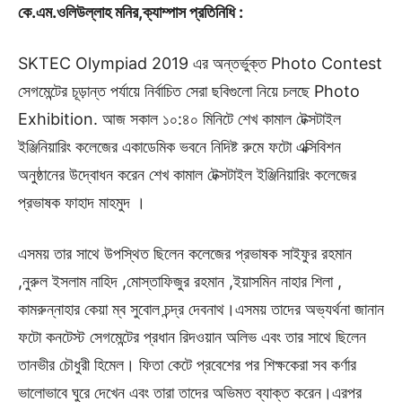
কে.এম.ওলিউল্লাহ মনির,ক্যাম্পাস প্রতিনিধি :
SKTEC Olympiad 2019 এর অন্তর্ভুক্ত Photo Contest
সেগমেন্টের চূড়ান্ত পর্যায়ে নির্বাচিত সেরা ছবিগুলো নিয়ে চলছে Photo
Exhibition. আজ সকাল ১০:৪০ মিনিটে শেখ কামাল টেক্সটাইল
ইঞ্জিনিয়ারিং কলেজের একাডেমিক ভবনে নিদিষ্ট রুমে ফটো এক্সিবিশন
অনুষ্ঠানের উদ্বোধন করেন শেখ কামাল টেক্সটাইল ইঞ্জিনিয়ারিং কলেজের
প্রভাষক ফাহাদ মাহমুদ ।
এসময় তার সাথে উপস্থিত ছিলেন কলেজের প্রভাষক সাইফুর রহমান
,নুরুল ইসলাম নাহিদ ,মোস্তাফিজুর রহমান ,ইয়াসমিন নাহার শিলা ,
কামরুন্নাহার কেয়া ম্ব সুবোল চন্দ্র দেবনাথ।এসময় তাদের অভ্যর্থনা জানান
ফটো কনটেস্ট সেগমেন্টের প্রধান রিদওয়ান অলিভ এবং তার সাথে ছিলেন
তানভীর চৌধুরী হিমেল। ফিতা কেটে প্রবেশের পর শিক্ষকেরা সব কর্ণার
ভালোভাবে ঘুরে দেখেন এবং তারা তাদের অভিমত ব্যাক্ত করেন।এরপর