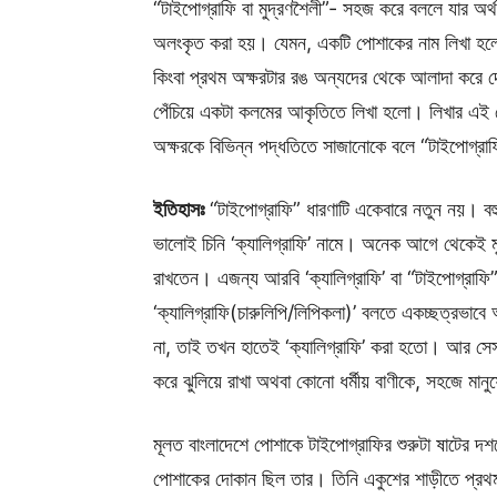
“টাইপোগ্রাফি বা মুদ্রণশৈলী”- সহজ করে বললে যার অর্থ 
অলংকৃত করা হয়। যেমন, একটি পোশাকের নাম লিখা হলো।
কিংবা প্রথম অক্ষরটার রঙ অন্যদের থেকে আলাদা করে দে
পেঁচিয়ে একটা কলমের আকৃতিতে লিখা হলো। লিখার এই ক
অক্ষরকে বিভিন্ন পদ্ধতিতে সাজানোকে বলে “টাইপোগ্রা
ইতিহাসঃ
“টাইপোগ্রাফি” ধারণাটি একেবারে নতুন নয়। ব
ভালোই চিনি ‘ক্যালিগ্রাফি’ নামে। অনেক আগে থেকেই মু
রাখতেন। এজন্য আরবি ‘ক্যালিগ্রাফি’ বা “টাইপোগ্রাফি
‘ক্যালিগ্রাফি(চারুলিপি/লিপিকলা)’ বলতে একচ্ছত্রভা
না, তাই তখন হাতেই ‘ক্যালিগ্রাফি’ করা হতো। আর সেসব 
করে ঝুলিয়ে রাখা অথবা কোনো ধর্মীয় বাণীকে, সহজে মান
মূলত বাংলাদেশে পোশাকে টাইপোগ্রাফির শুরুটা ষাটের দশক
পোশাকের দোকান ছিল তার। তিনি একুশের শাড়ীতে প্র