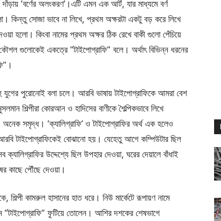
দাঁড়ায় ‘বর্ণের অলংকরণ’।এটি এমন এক আর্ট, যার মাধ্যমে বর্ণ
 কিন্তু সোজা ভাবে না লিখে, প্রথম অক্ষরটা একটু বড় করে লিখে
ওয়া হলো। কিংবা নামের প্রথম অক্ষর ঠিক রেখে বাকী গুলো পেঁচিয়ে
ৌশল গুলোকেই একত্রে “টাইপোগ্রাফি” বলে। অর্থাৎ বিভিন্ন ধরনের
ফি”।
হু যুগের পুরোনোই বলা চলে। আরবি ভাষায় টাইপোগ্রাফিকে আমরা বেশ
সলমান শিল্পীরা কোরআন ও হাদিসের বাণীকে শৈল্পিকভাবে লিখে
” অনেক সমৃদ্ধ। ‘ক্যালিগ্রাফি’ ও টাইপোগ্রাফির অর্থ এক হলেও
বে আরবি টাইপোগ্রাফিকেই বোঝানো হয়। যেহেতু আগে কম্পিউটার ছিল
ক্যালিগ্রাফির উদ্দেশ্যে ছিল উপহার দেওয়া, ঘরের দেয়ালে বাঁধাই
ুষের কাছে পৌঁছে দেওয়া।
ে, শিল্পী কামরুল হাসানের হাত ধরে। নিউ মার্কেটে রূপায়ণ নামে
থম “টাইপোগ্রাফি” ফুটিয়ে তোলেন। আশির দশকের শেষভাগে