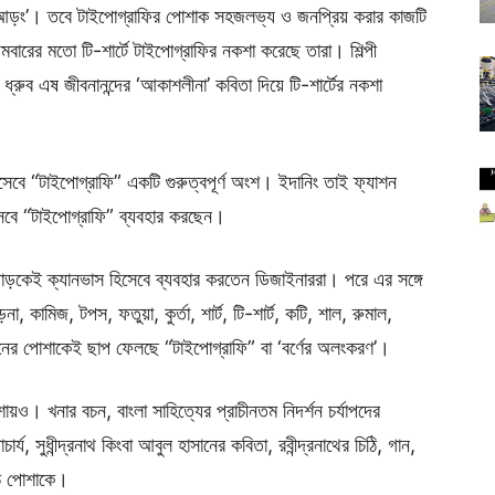
স আড়ং’। তবে টাইপোগ্রাফির পোশাক সহজলভ্য ও জনপ্রিয় করার কাজটি
ারের মতো টি-শার্টে টাইপোগ্রাফির নকশা করেছে তারা। শিল্পী
ী ধ্রুব এষ জীবনানন্দের ‘আকাশলীনা’ কবিতা দিয়ে টি-শার্টের নকশা
িসেবে “টাইপোগ্রাফি” একটি গুরুত্বপূর্ণ অংশ। ইদানিং তাই ফ্যাশন
সেবে “টাইপোগ্রাফি” ব্যবহার করছেন।
াড়কেই ক্যানভাস হিসেবে ব্যবহার করতেন ডিজাইনাররা। পরে এর সঙ্গে
, কামিজ, টপস, ফতুয়া, কুর্তা, শার্ট, টি-শার্ট, কটি, শাল, রুমাল,
ধরনের পোশাকেই ছাপ ফেলছে “টাইপোগ্রাফি” বা ‘বর্ণের অলংকরণ’।
ায়ও। খনার বচন, বাংলা সাহিত্যের প্রাচীনতম নিদর্শন চর্যাপদের
াচার্য, সুধীন্দ্রনাথ কিংবা আবুল হাসানের কবিতা, রবীন্দ্রনাথের চিঠি, গান,
ওঠে পোশাকে।