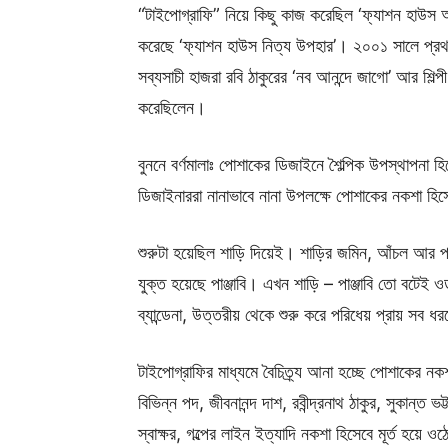
“টাইপোগ্রাফি” নিয়ে কিছু কাজ করেছিল ‘ফ্যাশন হাউ
করেছে ‘ফ্যাশন হাউস নিত্য উপহার’। ২০০১ সালে প্রথমব
সব্যসাচী হাজরা রবি ঠাকুরের ‘নব আনন্দে জাগো’ আর শিল্প
করেছিলেন।
বুননে বর্ণমালাঃ পোশাকের ডিজাইনে শৈল্পিক উপস্থাপনা হ
ডিজাইনাররা নানাভাবে নানা উপলক্ষে পোশাকের নকশা হি
শুরুটা হয়েছিল শাড়ি দিয়েই। শাড়ির জমিন, আঁচল আর প
যুক্ত হয়েছে পাঞ্জাবি। এখন শাড়ি – পাঞ্জাবি তো বটেই ওড়না
ব্যান্ডেনা, উত্তরীয় থেকে শুরু করে পরিধেয় প্রায় সব 
টাইপোগ্রাফির মাধ্যমে বৈচিত্র্য আনা হচ্ছে পোশাকের নকশ
বিভিন্ন পদ, জীবনানন্দ দাশ, রবীন্দ্রনাথ ঠাকুর, সুকান্ত ভট্ট
স্বাক্ষর, গল্পের লাইন ইত্যাদি নকশা হিসেবে মূর্ত হয়ে 