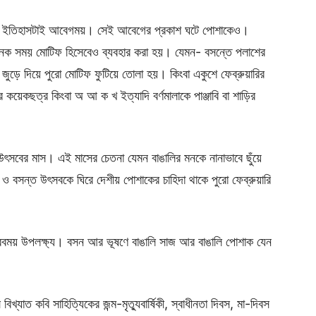
গোটা ইতিহাসটাই আবেগময়। সেই আবেগের প্রকাশ ঘটে পোশাকেও।
অনেক সময় মোটিফ হিসেবেও ব্যবহার করা হয়। যেমন- বসন্তে পলাশের
ন জুড়ে দিয়ে পুরো মোটিফ ফুটিয়ে তোলা হয়। কিংবা একুশে ফেব্রুয়ারির
কয়েকছত্র কিংবা অ আ ক খ ইত্যাদি বর্ণমালাকে পাঞ্জাবি বা শাড়ির
 উৎসবের মাস। এই মাসের চেতনা যেমন বাঙালির মনকে নানাভাবে ছুঁয়ে
ও বসন্ত উৎসবকে ঘিরে দেশীয় পোশাকের চাহিদা থাকে পুরো ফেব্রুয়ারি
রবময় উপলক্ষ্য। বসন আর ভূষণে বাঙালি সাজ আর বাঙালি পোশাক যেন
িখ্যাত কবি সাহিত্যিকের জন্ম-মৃত্যুবার্ষিকী, স্বাধীনতা দিবস, মা-দিবস