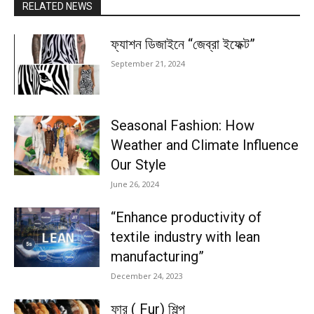
RELATED NEWS
ফ্যাশন ডিজাইনে “জেব্রা ইফেক্ট”
September 21, 2024
Seasonal Fashion: How
Weather and Climate Influence
Our Style
June 26, 2024
“Enhance productivity of
textile industry with lean
manufacturing”
December 24, 2023
ফার ( Fur) শিল্প