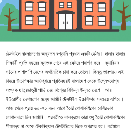
টেক্সটাইল বাংলাদেশের অন্যতম রপ্তানি প্রধান একটি সেক্টর। হাজার হাজার
শিক্ষার্থী প্রতি বছরের স্নাতক শেষে এই সেক্টরে পদার্পণ করে। ক্যারিয়ার
গঠনের পাশাপাশি দেশের অর্থনৈতিক চাঙ্গা করে তোলে। কিন্তু তারপরও এই
বিষয়ে উচ্চশিক্ষার অভিপ্রায়ে প্রতিবছরই বাংলাদেশ থেকে উল্লেখযোগ্য
সংখ্যক ছাত্রছাত্রী পাড়ি দেয় বিশ্বের বিভিন্ন উন্নত দেশে। আর
ইউরোপীয় দেশগুলোর মধ্যে জার্মানি টেক্সটাইল উচ্চশিক্ষায় সবচেয়ে এগিয়ে।
আজ থেকে প্রায় ৬০-৭০ বছর আগে তৈরি পোশাকশিল্পের বেশিরভাগ
যোগানদাতা ছিল জার্মানি। পরবর্তীতে কালক্রমে তারা শুধু তৈরি পোশাকশিল্পের
সীমাবদ্ধ না থেকে টেকনিক্যাল টেক্সটাইলের দিকে অগ্রসর হয়। বর্তমানে