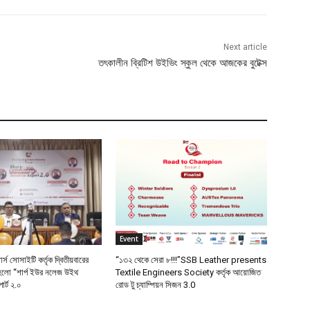
Next article
তৎকালীন ব্রিটিশ উইভিং স্কুল থেকে আজকের বুটেক্স
Event
য়ার্স সোসাইটি কর্তৃক দ্বিতীয়বারের
“১৩২ থেকে সেরা ৮!!!”SSB Leather presents
ো “শার্প ইউর নলেজ উইথ
Textile Engineers Society কর্তৃক আয়োজিত
পার্ট ২.০
রোড টু চ্যাম্পিয়ন সিজন 3.0