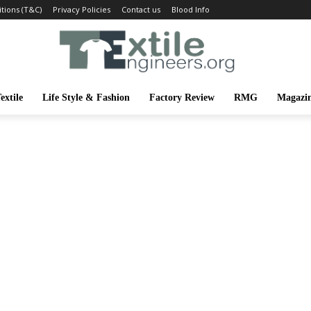
tions (T&C)
Privacy Policies
Contact us
Blood Info
extile
Life Style & Fashion
Factory Review
RMG
Magazi