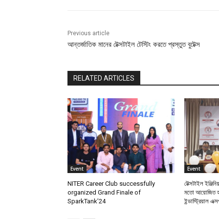
Previous article
আন্তর্জাতিক মানের টেক্সটাইল টেস্টিং করতে প্রস্তুত বুটেক্স
RELATED ARTICLES
Event
Event
NITER Career Club successfully
টেক্সটাইল ইঞ্জিনি
organized Grand Finale of
মতো আয়োজিত হল
SparkTank’24
ইন্ডাস্ট্রিয়াল এক্স