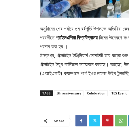
অনুষ্ঠানের শেষ পর্যায়ে ৫ম বর্ষপূর্তি উপলক্ষে অতিথিরা 
পরবর্তীতে
প্রাইমএশিয়া বিশ্ববিদ্যালয়
টিমের উদ্যেগে সংগঠ
প্রদান করা হয় ।
উল্লেখ্য, টেক্সটাইল ইঞ্জিনিয়ার্স সোসাইটি তার যাত্রা শু
টেক্সটাইল ইয়ুথ কার্নিভাল আয়োজন করেছে। তাছাড়া, উ
(এআইএফটি) ক্যাম্পাসে শার্প ইওর নলেজ উইথ ইন্ডাস্ট্
TAGS
5th anniversary
Celebration
TES Event
Share