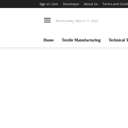
Sign in / Join
Developer
About Us
Terms and Condi
Wednesday, March 11, 2026
Home
Textile Manufacturing
Technical T