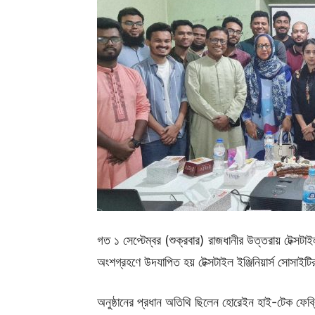
গত ১ সেপ্টেম্বর (শুক্রবার) রাজধানীর উত্তরায় টেক্সটাইল টু
অংশগ্রহণে উদযাপিত হয় টেক্সটাইল ইঞ্জিনিয়ার্স সোসাইটির 
অনুষ্ঠানের প্রধান অতিথি ছিলেন হোরেইন হাই-টেক ফেব্র