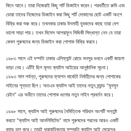
কিনে আনে। তারা নিজেরাই কিছু শার্ট ডিজাইন করেন। পরবর্তীতে রুমি এবং
ডোরা তাদের নিজেদের ডিজাইন করা কিছু শার্ট দোকানের ছোট একটি অংশে
বিক্রি করা শুরু করে। তখনকার ঢাকার উৎসাহী যুবকদের কাছে তারা বেশ
ভালো সাড়া পায়। তখন মিসেস আশরাফুন সিদ্দিকী সিদ্ধান্ত নেন যে তারা
কেবল পুরুষদের জন্য ডিজাইন করা পোশাক বিক্রি করবে।
১৯৮৩ সালে এই দম্পতি ঢাকায় এলিফ্যান্ট রোডে মনসুর ভবনে একটি জায়গা
ভাড়া নেয়। এটিই ছিল মূলত ক্যাটস আইয়ের আনুষ্ঠানিক সূচনা।
১৯৯৩ সাল পর্যন্ত, পুরুষদের ফ্যাশন মার্কেটে নির্বাহীদের জন্য পোশাকের
লাইনের শূন্যতা ছিল। অতএব ক্যাটস আই তাদের নতুন ব্র্যান্ড “মুনসুন
রেইন” এর অধীনে তাদের পোশাক গুলোর নতুন লাইন প্রবর্তন করে।
১৯৯৮ সালে, ক্যাটস আই পুরুষদের নৈমিত্তিক পরিধান অংশটি সন্তুষ্ট
করতে “ক্যাটস আই আনলিমিটেড” নামে পুরুষদের পরনের আরও একটি
ব্র্যান্ড চালু করে। তারই ধারাবাহিকতায় সম্প্রতি ক্যাটস আই মেয়েদের