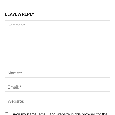
LEAVE A REPLY
Comment:
Na
Ema
Web
Save my name, email, and website in this browser for the