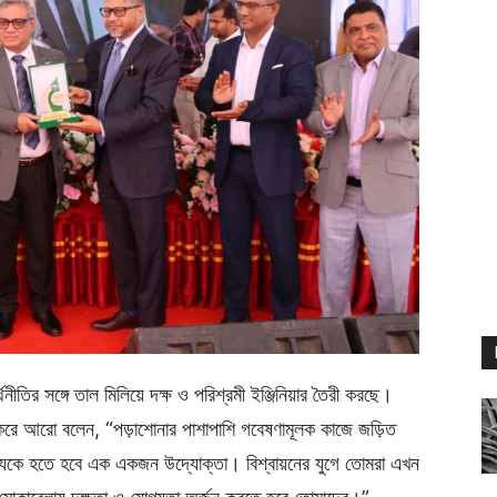
নীতির সঙ্গে তাল মিলিয়ে দক্ষ ও পরিশ্রমী ইঞ্জিনিয়ার তৈরী করছে।
েখ করে আরো বলেন, “পড়াশোনার পাশাপাশি গবেষণামূলক কাজে জড়িত
ত্যেকে হতে হবে এক একজন উদ্যোক্তা। বিশ্বায়নের যুগে তোমরা এখন