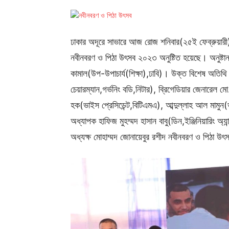
ঢাকার অদূরে সাভারে আজ রোজ শনিবার(২৫ই ফেব্রুয়ারী) নিট
নবীনবরণ ও পিঠা উৎসব ২০২৩ অনুষ্টিত হয়েছে। অনুষ্ট
কামাল(উপ-উপাচার্য(শিক্ষা),ঢাবি)। উক্ত বিশেষ অতিথি
চেয়ারম্যান,গর্ভনিং বডি,নিটার), ব্রিগেডিয়ার জেনারে
হক(ভাইস প্রেসিডেন্ট,বিটিএমএ), আব্দুল্লাহ আল মামুন(
অধ্যাপক হাফিজ মুহম্মদ হাসান বাবু(ডিন,ইঞ্জিনিয়ারিং অ্য
অধ্যক্ষ মোহাম্মদ জোনায়েবুর রশীদ নবীনবরণ ও পিঠা উৎ