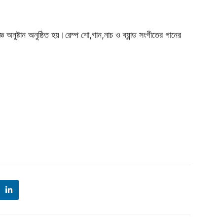
 অনুষ্টান অনুষ্ঠিত হয়।রেম্প শো,গান,নাচ ও ব্যান্ড সংগীতের গানের