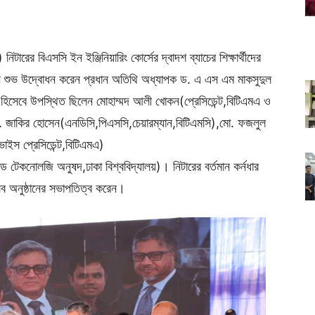
ারের বিএসসি ইন ইঞ্জিনিয়ারিং কোর্সের দ্বাদশ ব্যাচের শিক্ষার্থীদের
ান শুভ উদ্বোধন করেন প্রধান অতিথি অধ্যাপক ড. এ এস এম মাকসুদুল
 হিসেবে উপস্থিত ছিলেন মোহাম্মদ আলী খোকন(প্রেসিডেন্ট,বিটিএমএ ও
ল মো. জাকির হোসেন(এনডিসি,পিএসসি,চেয়ারম্যান,বিটিএমসি),মো. ফজলুল
ভাইস প্রেসিডেন্ট,বিটিএমএ)
ান্ড টেকনোলজি অনুষদ,ঢাকা বিশ্ববিদ্যালয়)। নিটারের বর্তমান কর্নধার
সব অনুষ্ঠানের সভাপতিত্ব করেন।