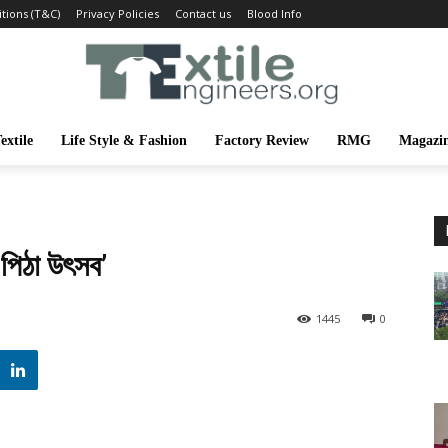
tions (T&C)
Privacy Policies
Contact us
Blood Info
extile
Life Style & Fashion
Factory Review
RMG
Magazi
 পিঠা উৎসব’
1445
0