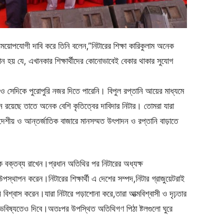
সময়োপযোগী দাবি করে তিনি বলেন,”নিটারের শিক্ষা কারিকুলাম অনেক
ন হয় যে, এখানকার শিক্ষার্থীদের কোনোভাবেই বেকার থাকার সুযোগ
নও সেদিকে পুরোপুরি নজর দিতে পারেনি। বিপুল রপ্তানি আয়ের মাধ্যমে
 অবদান রয়েছে তাতে অনেক বেশি কৃতিত্বের দাবিদার নিটার। তোমরা যারা
েশীয় ও আন্তর্জাতিক বাজারে মানসম্মত উৎপাদন ও রপ্তানি বাড়াতে
ে বক্তব্য রাখেন।প্রধান অতিথির পর নিটারের অধ্যক্ষ
উপস্থাপন করেন।নিটারের শিক্ষার্থী এ দেশের সম্পদ,নিটার গ্রাজুয়েটরাই
 বিশ্বাস করেন।যারা নিটারে পড়াশোনা করে,তারা আত্মবিশ্বাসী ও দৃঢ়তার
ং ভবিষ্যতেও দিবে।অতঃপর উপস্থিত অতিথিগণ পিঠা ষ্টলগুলো ঘুরে