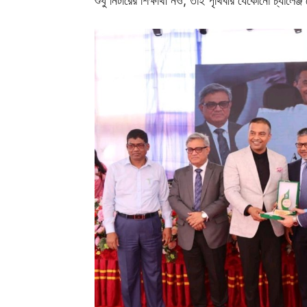
শুধু নিটারের শিক্ষার্থী নও, তাই পৃথিবীর যেকোনো চ্যাল