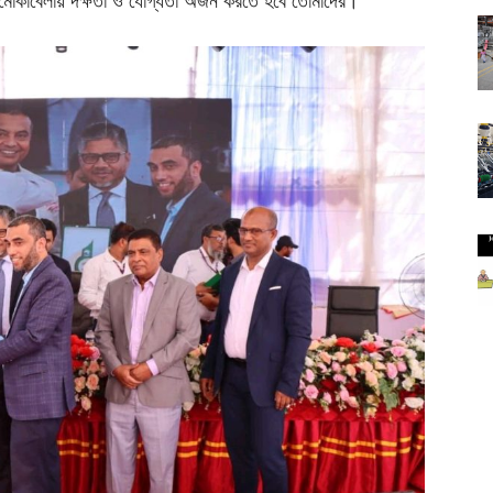
েঞ্জ মোকাবেলায় দক্ষতা ও যোগ্যতা অর্জন করতে হবে তোমাদের।”