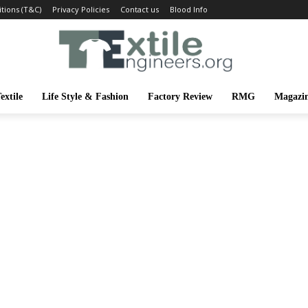
tions (T&C)
Privacy Policies
Contact us
Blood Info
extile
Life Style & Fashion
Factory Review
RMG
Magazi