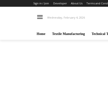
Sign in / Join
Developer
About Us
Terms and Condi
Wednesday, February 4, 2026
Home
Textile Manufacturing
Technical T