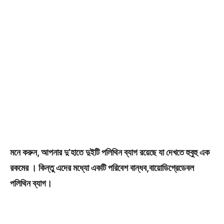
মনে করুন, আপনার দু’হাতে দুইটি পলিথিন ব্যাগ রয়েছে যা দেখতে হুবুহু এক
রকমের । কিন্তু এদের মধ্যো একটি পরিবেশ বান্ধব,বায়োডিগ্রেডেবল
পলিথিন ব্যাগ।