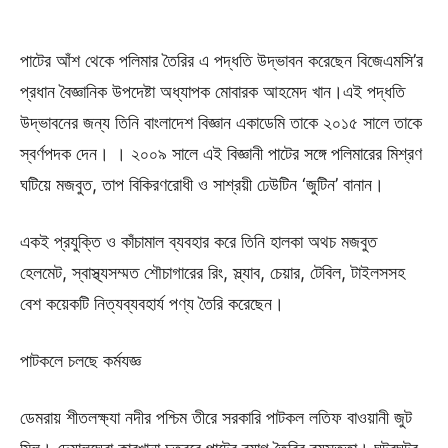
পাটের আঁশ থেকে পলিমার তৈরির এ পদ্ধতি উদ্ভাবন করেছেন বিজেএমসি’র
প্রধান বৈজ্ঞানিক উপদেষ্টা অধ্যাপক মোবারক আহমেদ খান।এই পদ্ধতি
উদ্ভাবনের জন্য তিনি বাংলাদেশ বিজ্ঞান একাডেমি তাকে ২০১৫ সালে তাকে
স্বর্ণপদক দেন। । ২০০৯ সালে এই বিজ্ঞানী পাটের সঙ্গে পলিমারের মিশ্রণ
ঘটিয়ে মজবুত, তাপ বিকিরণরোধী ও সাশ্রয়ী ঢেউটিন ‘জুটিন’ বানান।
একই প্রযুক্তি ও কাঁচামাল ব্যবহার করে তিনি হালকা অথচ মজবুত
হেলমেট, স্বাস্থ্যসম্মত শৌচাগারের রিং, স্ল্যাব, চেয়ার, টেবিল, টাইলসসহ
বেশ কয়েকটি নিত্যব্যবহার্য পণ্য তৈরি করেছেন।
পাটকলে চলছে কর্মযজ্ঞ
ডেমরায় শীতলক্ষ্যা নদীর পশ্চিম তীরে সরকারি পাটকল লতিফ বাওয়ানী জুট