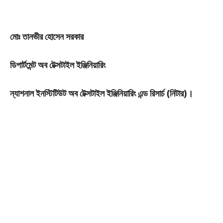
মোঃ তানভীর হোসেন সরকার
ডিপার্টমেন্ট অব টেক্সটাইল ইঞ্জিনিয়ারিং
ন্যাশনাল ইনস্টিটিউট অব টেক্সটাইল ইঞ্জিনিয়ারিং এন্ড রিসার্চ (নিটার)।