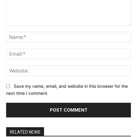
Comment:
Na
Ema
Web
Save my name, email, and website in this browser for the
next time I comment.
RELATED NEWS