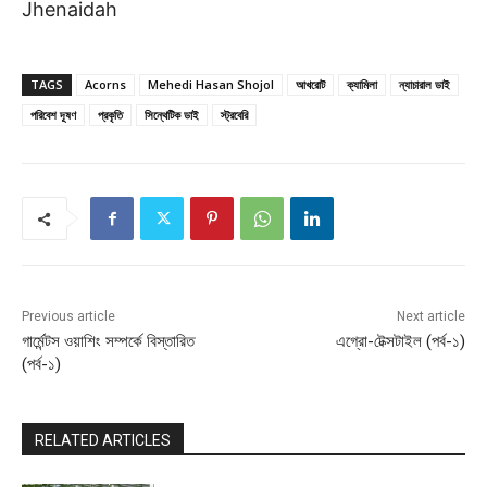
Jhenaidah
TAGS
Acorns
Mehedi Hasan Shojol
আখরোট
ক্যামিলা
ন্যাচারাল ডাই
পরিবেশ দূষণ
প্রকৃতি
সিন্থেটিক ডাই
স্ট্রবেরি
Previous article
Next article
গার্মেন্টস ওয়াশিং সম্পর্কে বিস্তারিত
এগ্রো-টেক্সটাইল (পর্ব-১)
(পর্ব-১)
RELATED ARTICLES