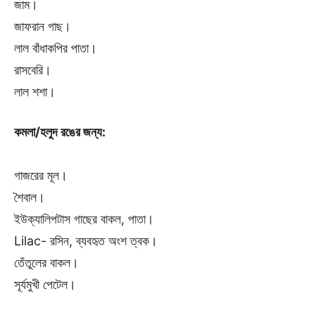
জাম।
জাফরান গাছ।
লাল বাঁধাকপির পাতা।
রাসবেরি।
লাল শশা।
কমলা/হলুদ রঙের জন্য:
গাজরের মূল।
শৈবাল।
ইউক্যালিপটাস গাছের বাকল, পাতা।
Lilac- রসিন, ব্যবহৃত অংশ ত্বক।
তেঁতুলের বাকল।
সূর্যমুখী পেটেল।