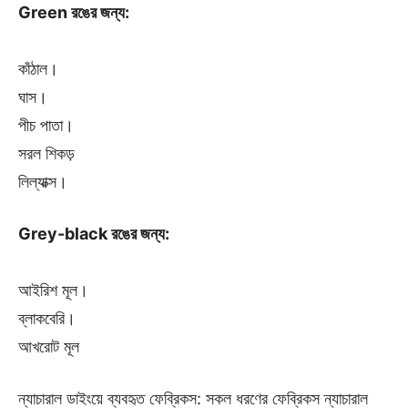
Green রঙের জন্য:
কাঁঠাল।
ঘাস।
পীচ পাতা।
সরল শিকড়
লিল্যাক্স।
Grey-black রঙের জন্য:
আইরিশ মূল।
ব্লাকবেরি।
আখরোট মূল
ন্যাচারাল ডাইংয়ে ব্যবহৃত ফেব্রিকস: সকল ধরণের ফেব্রিকস ন্যাচারাল