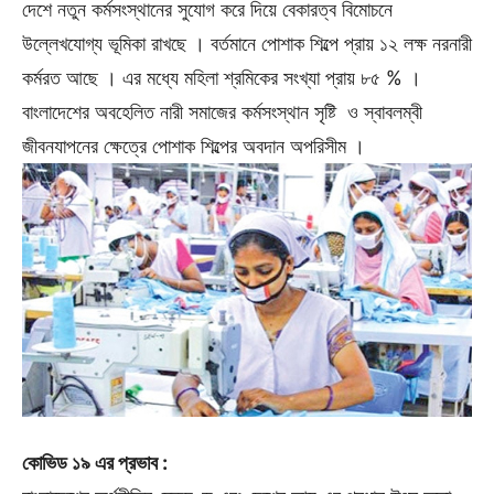
দেশে নতুন কর্মসংস্থানের সুযোগ করে দিয়ে বেকারত্ব বিমোচনে
উল্লেখযােগ্য ভূমিকা রাখছে । বর্তমানে পােশাক শিল্পে প্রায় ১২ লক্ষ নরনারী
কর্মরত আছে । এর মধ্যে মহিলা শ্রমিকের সংখ্যা প্রায় ৮৫ % ।
বাংলাদেশের অবহেলিত নারী সমাজের কর্মসংস্থান সৃষ্টি ও স্বাবলম্বী
জীবনযাপনের ক্ষেত্রে পােশাক শিল্পের অবদান অপরিসীম ।
কোভিড ১৯ এর প্রভাব :