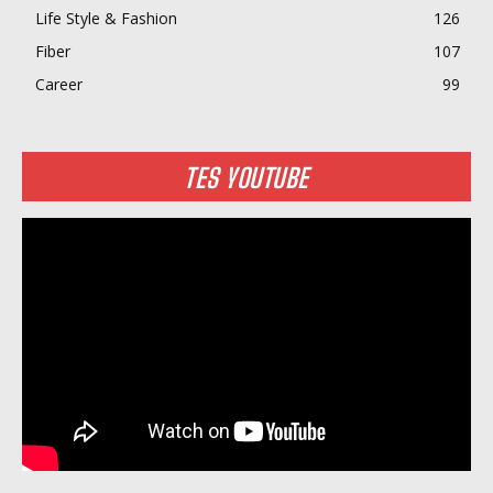
Life Style & Fashion
126
Fiber
107
Career
99
TES YOUTUBE