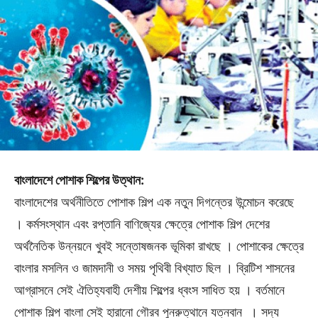
বাংলাদেশে পোশাক শিল্পের উত্থান:
বাংলাদেশের অর্থনীতিতে পােশাক শিল্প এক নতুন দিগন্তের উন্মোচন করেছে
। কর্মসংস্থান এবং রপ্তানি বাণিজ্যের ক্ষেত্রে পােশাক শিল্প দেশের
অর্থনৈতিক উন্নয়নে খুবই সন্তোষজনক ভূমিকা রাখছে । পােশাকের ক্ষেত্রে
বাংলার মসলিন ও জামদানী ও সময় পৃথিবী বিখ্যাত ছিল । ব্রিটিশ শাসনের
আগ্রাসনে সেই ঐতিহ্যবাহী দেশীয় শিল্পের ধ্বংস সাধিত হয় । বর্তমানে
পােশাক শিল্প বাংলা সেই হারানো গৌরব পুনরুত্থানে যত্নবান । সদ্য