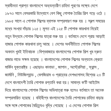
স্বাধীনতা প্রাপ্ত বাংলাদেশে অভ্যন্তরীণ চাহিদা পূরণের লক্ষ্যে দেশে
১৯৭৩ সালে বেসরকারি উদ্যোগে বেশ কিছু পােশাক তৈরির শিল্প গড়ে ওঠে ।
১৯৮৫ সালে এ পােশাক শিল্পের ব্যাপক সম্প্রসারণ শুরু হয় । স্বল্প সময়ের
মধ্যে সংখ্যা দাঁড়ায় ১২৫। মূলত এই ১২৫ টি পােশাক কারখানা নিয়েই
নতুন উদ্যমে পােশাক শিল্পের যাত্রা শুরু হয় । বর্তমানে দেশে প্রায় আড়াই
হাজার পােশাক কারখানা চালু আছে । দেশের অর্থনীতিতে পােশাক শিল্পের
অবদান খুবই ইতিবাচক ।বিশ্ববাজারে বাংলাদেশের পােশাক শিল্প খুব দ্রুত
বাজার লাভে সক্ষম হয়েছে । বাংলাদেশের পােশাক শিল্পের অন্যতম ক্রেতা
মার্কিন যুক্তরাষ্ট্র । এছাড়াও কানাডা , জাপান , অস্ট্রেলিয়া , ফ্রান্স ,
জার্মানি , নিউজিল্যান্ড , বেলজিয়াম ও প্রাচ্যের দেশগুলােসহ বিশ্বের ২৩ টি
দেশে বাংলাদেশী তৈরি পোশাক রপ্তানি করা হয়। সামান্য ক’টি আইটেম
দিয়ে বাংলাদেশের পােশাক শিল্পের অভিযাত্রা শুরু হলেও বর্তমানে তা অনেক
সম্প্রসারিত হয়েছে । বহির্বিশ্বে বাংলাদেশের তৈরি পােশাকের চাহিদা বাড়ার
সঙ্গে সঙ্গে পােশাকের বৈচিত্র্যও বৃদ্ধি পেয়েছে । এ দেশের পোশাক শিল্প