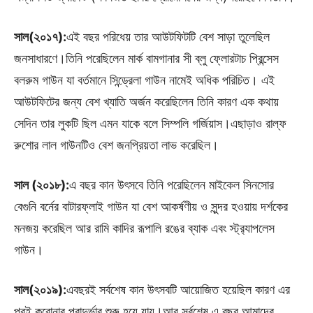
সাল(২০১৭):
এই বছর পরিধেয় তার আউটফিটটি বেশ সাড়া তুলেছিল
জনসাধারণে।তিনি পরেছিলেন মার্ক বামগানার সী ব্লু ফ্লোরটাচ প্রিন্সেস
বলরুম গাউন যা বর্তমানে সিন্ড্রেলা গাউন নামেই অধিক পরিচিত। এই
আউটফিটের জন্য বেশ খ্যাতি অর্জন করেছিলেন তিনি কারণ এক কথায়
সেদিন তার লুকটি ছিল এমন যাকে বলে সিম্পলি গর্জিয়াস।এছাড়াও রাল্ফ
রুশোর লাল গাউনটিও বেশ জনপ্রিয়তা লাভ করেছিল।
সাল (২০১৮):
এ বছর কান উৎসবে তিনি পরেছিলেন মাইকেল সিনসোর
বেগুনি বর্নের বাটারফ্লাই গাউন যা বেশ আকর্ষণীয় ও সুন্দর হওয়ায় দর্শকের
মনজয় করেছিল আর রামি কাদির রূপালি রঙের ব্যাক এবং স্ট্র‍্যাপলেস
গাউন।
সাল(২০১৯):
এবছরই সর্বশেষ কান উৎসবটি আয়োজিত হয়েছিল কারণ এর
পরই করোনার প্রাদুর্ভাব শুরু হয়ে যায়।আর সর্বশেষ এ বছর আমাদের