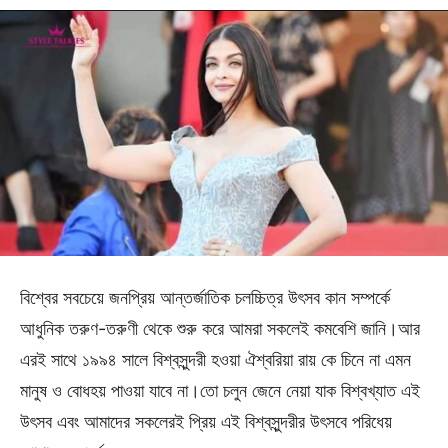
বিশ্বের সবচেয়ে জনপ্রিয় আন্তর্জাতিক চলচ্চিত্র উৎসব কান সম্পর্কে
আধুনিক তরুণ-তরুণী থেকে শুরু করে আমরা সকলেই কমবেশি জানি।আর
এরই সাথে ১৯৯৪ সালে বিশ্বসুন্দরী হওয়া ঐশ্বরিয়া রায় কে চিনে না এমন
মানুষ ও বোধহয় পাওয়া যাবে না।তো চলুন জেনে নেয়া যাক বিশ্বখ্যাত এই
উৎসব এবং আমাদের সকলেরই প্রিয় এই বিশ্বসুন্দরীর উৎসবে পরিধেয়