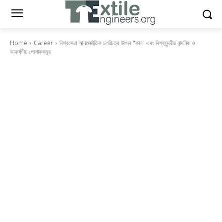
Home
Career
বিশ্বসেরা আন্তর্জাতিক চলচ্চিত্র উৎসব "কান" এবং বিশ্বসুন্দরীর নান্দনিক ও
আকর্ষণীয় পোশাকসমূহ