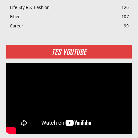
Life Style & Fashion
126
Fiber
107
Career
99
TES YOUTUBE