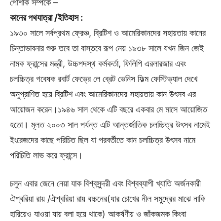
পোশাক সম্পর্কে –
কানের পথযাত্রা /ইতিহাস :
১৯৩০ সালে সর্বপ্রথম ফ্রেঞ্চ, ব্রিটিশ ও আমেরিকানদের সহায়তায় কানের
চিন্তাভাবনার শুরু তবে তা বাস্তবে রূপ নেয় ১৯৩৮ সালে যখন জিন জেই
নামক ফ্রান্সের মন্ত্রী, উচ্চপদস্থ কর্মকর্তা, ফিলিপি এরলারজার এবং
চলচ্চিত্র গবেষক রবার্ট ফেভ্রে লে ব্রেট ভেনিস ফিল্ম ফেস্টিভ্যাল দেখে
অনুপ্রাণিত হয়ে ব্রিটিশ এবং আমেরিকানদের সহায়তায় কান উৎসব এর
আয়োজন করেন।১৯৪৬ সাল থেকে এটি বছরে একবার মে মাসে আয়োজিত
হতো। মূলত ২০০৩ সাল পর্যন্ত এটি আন্তর্জাতিক চলচ্চিত্র উৎসব নামেই
ইংরেজদের কাছে পরিচিত ছিল যা পরবর্তীতে কান চলচ্চিত্র উৎসব নামে
পরিচিতি লাভ করে ফ্রান্সে।
চলুন এবার জেনে নেয়া যাক বিশ্বসুন্দরী এবং বিশ্বব্যাপী খ্যাতি অর্জনকারী
ঐশ্বরিয়া রায় /ঐশ্বরিয়া রায় বচ্চনের(যার চোখের নীল সমুদ্রের মাঝে নাকি
হারিয়েও যাওয়া যায় বলা হয়ে থাকে) আকর্ষণীয় ও জাঁকজমক কিংবা