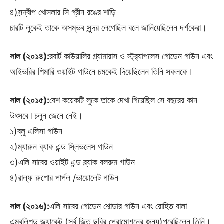
৪)সন্দ্বীপ খোসলার সি গ্রীন রঙের শাড়ি
চারটি লুকেই তাকে অসম্ভব সুন্দর লেগেছিল বলে জানিয়েছিলেন দর্শকেরা।
সাল (২০১৪):
রবার্ট কাউয়ালির গ্ল্যামারাস ও স্ট্র‍্যাপলেস গোল্ডেন গাউন এবং
আইভরির শিমারি ওয়াইট গাউনে চমকেই দিয়েছিলেন তিনি সকলকে।
সাল (২০১৫):
বেশ কয়েকটি লুকে তাকে দেখা গিয়েছিল সে বছরের কান
উৎসবে।চলুন জেনে নেই।
১)ব্লু এলিসা গাউন
২)ম্যারুন ব্যাক এন্ড স্লিভলেস গাউন
৩)এলি সাবের ওয়াইট এন্ড ব্ল্যাক বলরুম গাউন
৪)রাল্ফ রুশোর পার্পল /ভায়োলেট গাউন
সাল (২০১৬):
এলি সাবের গোল্ডেন শোল্ডার গাউন এবং রোহিত বালা
এম্বলিশড জ্যাকেট (সর্ব জিত ছবির প্রোমোশনের জন্য)পরেছিলেন তিনি।