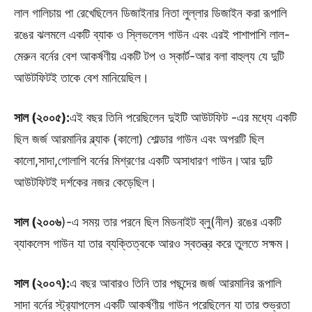
লাল গালিচায় পা রেখেছিলেন ডিজাইনার নিতা লুল্লার ডিজাইন করা রূপালি
রঙের ঝলমলে একটি ব্যাক ও স্লিভলেস গাউন এবং এরই পাশাপাশি লাল-
মেরুন বর্নের বেশ আকর্ষণীয় একটি টপ ও স্কার্ট-আর বলা বাহুল্য যে দুটি
আউটফিটই তাকে বেশ মানিয়েছিল।
সাল (২০০৫):
এই বছর তিনি পরেছিলেন দুইটি আউটফিট -এর মধ্যে একটি
ছিল জর্জ আরমানির ব্ল্যাক (কালো) শোল্ডার গাউন এবং অপরটি ছিল
কালো,সাদা,গোলাপি বর্নের মিশ্রণের একটি অসাধারণ গাউন।আর দুটি
আউটফিটই দর্শকের নজর কেড়েছিল।
সাল (২০০৬
)-এ সময় তার পরনে ছিল মিডনাইট ব্লু(নীল) রঙের একটি
ব্যাকলেস গাউন যা তার ব্যক্তিত্বকে আরও স্বতন্ত্র করে তুলতে সক্ষম।
সাল (২০০৭):
এ বছর আবারও তিনি তার পছন্দের জর্জ আরমানির রূপালি
সাদা বর্নের স্ট্র‍্যাপলেস একটি আকর্ষণীয় গাউন পরেছিলেন যা তার শুভ্রতা