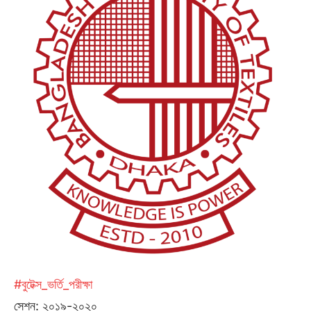
#বুটেক্স_ভর্তি_পরীক্ষা
সেশন: ২০১৯-২০২০