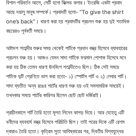
বিশাল পরিবর্তন আসে, সেটি হলো ফিক্সড কলার। ইংরেজি একটা প্রবাদ
আছে দয়ালু মানুষ সম্পর্কে। প্রবাদটি হলো- “To give the shirt
one’s back”। ধারণা করা হয় প্রবাদটির প্রচলন শুরু হয় দুই শতাধিক
বছরেরও পূর্ববর্তী সময়ে।
অষ্টাদশ শতাব্দীর শুরুর সময় থেকেই শার্টকে প্রধান বস্ত্র হিসেবে ব্যাবহারের
প্রচলন শুরু হয়। আজও যেমন সাদা শার্টকে ফরমাল পোশাক হিসেবে মনে
করা হয় ঠিক তেমন ধারণা ঊনবিংশ শতাব্দীতেও ছিল। ঠিক সেই সময়ে
শার্টকে দুটি শ্রেণিতে ভাগ করা হতো- ১) স্পোর্টস শার্ট ও ২) লেবার শার্ট।
সাদা ব্যতীত অন্য রঙের শার্টের ধারণা শুরু হয় ওই সমসাময়িক সময়েই।
তখনকার সময়ে শার্টের কারিগর ছিলেন ছোট ছোট দর্জিরাই।
প্রাচীনকালে শার্ট তৈরি হতো মূলত লিনেন কাপড় দিয়ে। আর যেহেতু এটি
ধনীদের ব্যবহার্য বস্ত্র হিসেবে পরিচিতি ছিল। তাই পরের দিকে এটি রেশম
দ্বারাও তৈরি হতো। কৃত্রিম সুতা আবিষ্কারের পর, দ্বিতীয় বিশ্বযুদ্ধের