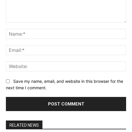
Comment:
Na
Ema
Web
Save my name, email, and website in this browser for the
next time I comment.
RELATED NEWS