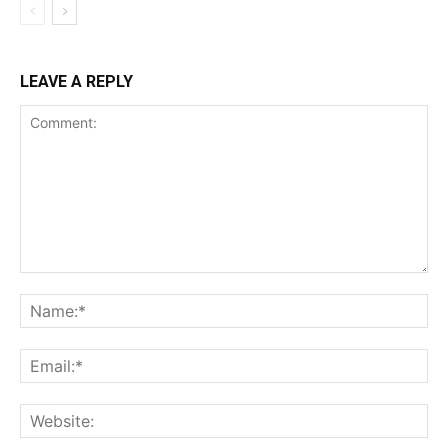
LEAVE A REPLY
Comment:
Na
Ema
Web