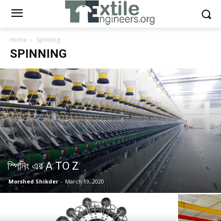
Home
Spinning
SPINNING
স্পিনিং এর A TO Z
Morshed Shikder
-
March 19, 2020