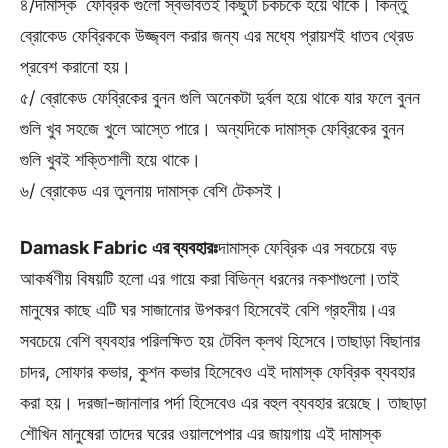
৪/দামাস্ক ফেব্রিক গুলো স্বভাবতই কিছুটা চকচকে হয়ে থাকে। কিন্তু
ব্রোকেড ফেব্রিককে উজ্জ্বল করার জন্য এর মধ্যে প্রায়শই ধাতব থ্রেড
প্রবেশ করানো হয়।
৫/ ব্রোকেড ফেব্রিকের বুনন গুলি অনেকটা দুর্বল হয়ে থাকে যার ফলে বুনন
গুলি খুব সহজে খুলে আস্তে পারে। অন্যদিকে দামাস্ক ফেব্রিকের বুনন
গুলি খুবই শক্তিশালী হয়ে থাকে।
৬/ ব্রোকেড এর তুলনায় দামাস্ক বেশি টেকসই।
Damask Fabric এর ব্যবহারঃ
দামাস্ক ফেব্রিক এর সবচেয়ে বড়
আকর্ষণীয় বিষয়টি হলো এর গায়ে করা বিভিন্ন ধরনের নকশাগুলো।তাই
মানুষের কাছে এটি ঘর সাজানোর উপকরণ হিসেবেই বেশি গ্রহনীয়।এর
সবচেয়ে বেশি ব্যবহার পরিলক্ষিত হয় টেবিল ক্লথ হিসেবে।তাছাড়া বিছানার
চাদর, সোফার কভার, কুশন কভার হিসেবেও এই দামাস্ক ফেব্রিক ব্যবহার
করা হয়। দরজা-জানালার পর্দা হিসেবেও এর বহুল ব্যবহার রয়েছে। তাছাড়া
শৌখিন মানুষেরা তাদের ঘরের ওয়ালপেপার এর জায়গায় এই দামাস্ক