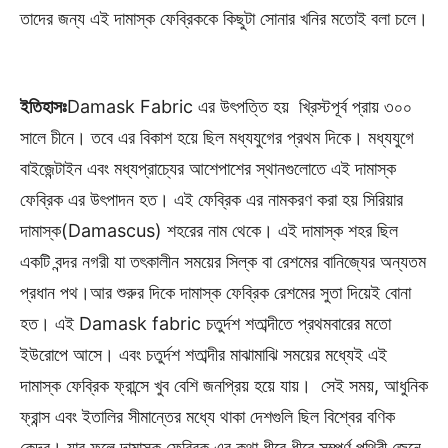
তাদের জন্য এই দামাস্ক ফেব্রিককে কিছুটা সোনার খনির মতোই বলা চলে।
ইতিহাসঃ
Damask Fabric এর উৎপত্তি হয় খ্রিস্টপূর্ব প্রায় ৩০০
সালে চীনে। তবে এর বিকাশ হয়ে ছিল মধ্যযুগের প্রথম দিকে। মধ্যযুগে
বাইজেন্টাইন এবং মধ্যপ্রাচ্যের আশেপাশের স্থানগুলোতে এই দামাস্ক
ফেব্রিক এর উৎপাদন হত। এই ফেব্রিক এর নামকরণ করা হয় সিরিয়ার
দামাস্ক(Damascus) শহরের নাম থেকে। এই দামাস্ক শহর ছিল
একটি বন্দর নগরী যা তৎকালীন সময়ের সিল্ক বা রেশমের বানিজ্যের অন্যতম
প্রধান পথ।আর শুরুর দিকে দামাস্ক ফেব্রিক রেশমের সুতা দিয়েই বোনা
হত। এই Damask fabric চতুর্দশ শতাব্দীতে প্রথমবারের মতো
ইউরোপে আসে। এবং চতুর্দশ শতাব্দীর মাঝামাঝি সময়ের মধ্যেই এই
দামাস্ক ফেব্রিক ফ্রান্সে খুব বেশি জনপ্রিয় হয়ে যায়। সেই সময়, আধুনিক
ফ্রান্স এবং ইতালির সীমান্তের মধ্যে থাকা দেশগুলি ছিল বিশ্বের বণিক
কেন্দ্র। যার ফলে দামাস্ক ফেব্রিক এর কথা ধীরে ধীরে সম্পূর্ণ পৃথিবী জেনে