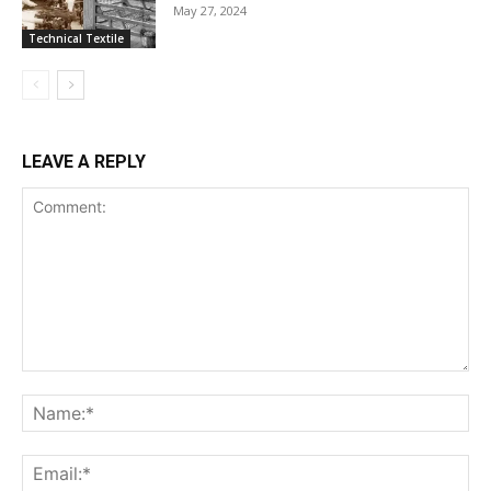
May 27, 2024
Technical Textile
LEAVE A REPLY
Comment:
Na
Ema