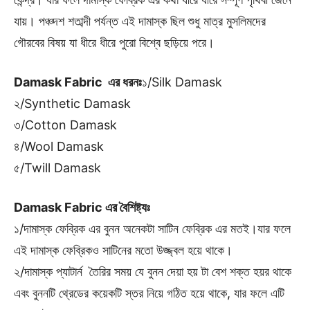
যায়। পঞ্চদশ শতাব্দী পর্যন্ত এই দামাস্ক ছিল শুধু মাত্র মুসলিমদের
গৌরবের বিষয় যা ধীরে ধীরে পুরো বিশ্বে ছড়িয়ে পরে।
Damask Fabric এর ধরনঃ
১/Silk Damask
২/Synthetic Damask
৩/Cotton Damask
৪/Wool Damask
৫/Twill Damask
Damask Fabric এর বৈশিষ্ট্যঃ
১/দামাস্ক ফেব্রিক এর বুনন অনেকটা সাটিন ফেব্রিক এর মতই।যার ফলে
এই দামাস্ক ফেব্রিকও সাটিনের মতো উজ্জ্বল হয়ে থাকে।
২/দামাস্ক প্যাটার্ন তৈরির সময় যে বুনন দেয়া হয় টা বেশ শক্ত হয়র থাকে
এবং বুননটি থ্রেডের কয়েকটি স্তর নিয়ে গঠিত হয়ে থাকে, যার ফলে এটি