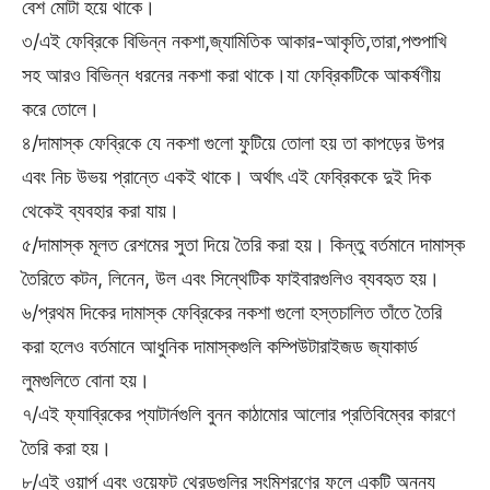
বেশ মোটা হয়ে থাকে।
৩/এই ফেব্রিকে বিভিন্ন নকশা,জ্যামিতিক আকার-আকৃতি,তারা,পশুপাখি
সহ আরও বিভিন্ন ধরনের নকশা করা থাকে।যা ফেব্রিকটিকে আকর্ষণীয়
করে তোলে।
৪/দামাস্ক ফেব্রিকে যে নকশা গুলো ফুটিয়ে তোলা হয় তা কাপড়ের উপর
এবং নিচ উভয় প্রান্তে একই থাকে। অর্থাৎ এই ফেব্রিককে দুই দিক
থেকেই ব্যবহার করা যায়।
৫/দামাস্ক মূলত রেশমের সুতা দিয়ে তৈরি করা হয়। কিন্তু বর্তমানে দামাস্ক
তৈরিতে কটন, লিনেন, উল এবং সিন্থেটিক ফাইবারগুলিও ব্যবহৃত হয়।
৬/প্রথম দিকের দামাস্ক ফেব্রিকের নকশা গুলো হস্তচালিত তাঁতে তৈরি
করা হলেও বর্তমানে আধুনিক দামাস্কগুলি কম্পিউটারাইজড জ্যাকার্ড
লুমগুলিতে বোনা হয়।
৭/এই ফ্যাব্রিকের প্যাটার্নগুলি বুনন কাঠামোর আলোর প্রতিবিম্বের কারণে
তৈরি করা হয়।
৮/এই ওয়ার্প এবং ওয়েফট থ্রেডগুলির সংমিশ্রণের ফলে একটি অনন্য