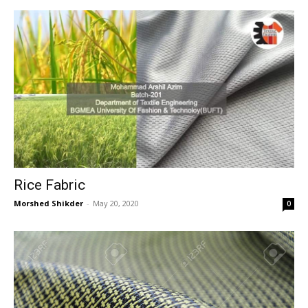
Rice Fabric
Morshed Shikder
-
May 20, 2020
0