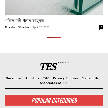
শক্তিশালী গ্লাস ফাইবার
Morshed Shikder
-
April 26, 2020
0
TES
Society
Developer
About Us
T&C
Privacy Policies
Contact Us
Associates of TES
POPULAR CATEGORIES