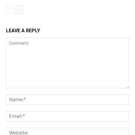
LEAVE A REPLY
Comment:
Na
Ema
Web