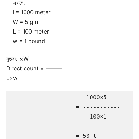
এখানে,
l = 1000 meter
W = 5 gm
L = 100 meter
w = 1 pound
সুতরাং l×W
Direct count = ———
L×w
                      1000×5

                   = -----------

                       100×1

                   = 50 t