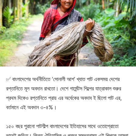
✅ বাংলাদেশের অর্থনীতিতে ‘সোনালী আশ’ খ্যাত পাট একসময় দেশের
রপ্তানিতে মূল অবদান রাখতো। দেশে গার্মেন্টস শিল্পের যাত্রাকাল শুরুর
প্রথম দিকেও রপ্তানিতে প্রায় এর অর্ধেকের অবদাব ই ছিলো পাট এর,
বর্তমানে এই অবদান ৩-৪%।
১৫০ বছর পুরানো পাটশীল্প বাংলাদেশের ইতিহাসের সাথে ওতোপ্রোতো
ভাবেই জড়িত। কিন্তু ঐতিহাসিক ও প্রচুর সম্ভবনাময় এই শিল্পকে আমরা