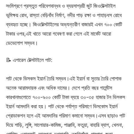
সংমিশ্রণে প্রস্তুত পরিবেশবান্ধব ও ব্যয়সাশ্রয়ী জুট জিওটেক্সটাইল
ভূমিক্ষয় রোধ, রাস্তা বেড়িবাঁধ নির্মাণ, নদীর পাড় রক্ষা ও পাহাড়ধস রোধে
ব্যবহৃত হচ্ছে। জিওটেক্সটাইলের অভ্যন্তরীণ বাজারই এখন ৭০০ কোটি
টাকার ওপর,এই খাতে আরো গবেষণা করা গেলে এই মার্কেট আরো
ডেভেলোপ সম্ভব।
📝 এপারেল টেক্সটাইলে পাট:
পাট থেকে ভিসকস ইয়ার্ন তৈরি সম্ভব।এই ইয়ার্ন বা সুতার তৈরি পোশাক
অনেক আরামদায়ক এবং অধিক দামের। দেশে প্রতি বছর গার্মেন্টস
কারখানাগুলোতে ৭০০-৯০০ কোটি টাকা ব্যয়ে ৩০-৩৫ হাজার টন ভিসকস
ইয়ার্ন আমদানি করা হয়। পাট থেকে পর্যাপ্ত পরিমাণে ভিসকোস ইয়ার্ন
প্রোডাকশন হলে এই আমদানির পরিমাণ কমানো সম্ভব।এসব ছাড়াও পাট
দিয়ে শাড়ি, লুঙ্গি, সালোয়ার-কামিজ, পাঞ্জাবি, ফতুয়া, বাহারি ব্যাগ, খেলনা,