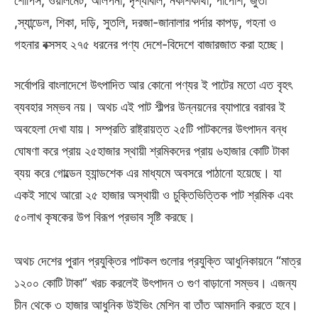
শোপিস, ওয়ালমেট, আলপনা, দৃশ্যাবলি, নকশিকাঁথা, পাপোশ, জুতা
,স্যান্ডেল, শিকা, দড়ি, সুতলি, দরজা-জানালার পর্দার কাপড়, গহনা ও
গহনার বক্সসহ ২৭৫ ধরনের পণ্য দেশে-বিদেশে বাজারজাত করা হচ্ছে।
সর্বোপরি বাংলাদেশে উৎপাদিত আর কোনো পণ্যর ই পাটের মতো এত বৃহৎ
ব্যবহার সম্ভব নয়। অথচ এই পাট শীল্পর উন্নয়নের ব্যাপারে বরাবর ই
অবহেলা দেখা যায়। সম্প্রতি রাষ্ট্রায়ত্ত ২৫টি পাটকলের উৎপাদন বন্ধ
ঘোষণা করে প্রায় ২৫হাজার স্থায়ী শ্রমিকদের প্রায় ৬হাজার কোটি টাকা
ব্যয় করে গোল্ডেন হ্যান্ডশেক এর মাধ্যমে অবসরে পাঠানো হয়েছে। যা
একই সাথে আরো ২৫ হাজার অস্থায়ী ও চুক্তিভিত্তিক পাট শ্রমিক এবং
৫০লাখ কৃষকের উপ বিরূপ প্রভাব সৃষ্টি করছে।
অথচ দেশের পুরান প্রযুক্তির পাটকল গুলোর প্রযুক্তি আধুনিকায়নে “মাত্র
১২০০ কোটি টাকা” খরচ করলেই উৎপাদন ৩ গুণ বাড়ানো সম্ভব। এজন্য
চীন থেকে ৩ হাজার আধুনিক উইভিং মেশিন বা তাঁত আমদানি করতে হবে।