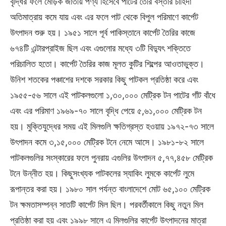
বৃদ্ধির ফলে মোড়ক জাতীয় পণ্য হিসেবে পাটের তৈরি বস্তার চাহিদা
অতিমাত্রায় কমে যায় এবং এর ফলে পাট থেকে বিপুল পরিমাণে কার্পেট
উৎপাদন শুরু হয়। ১৯৫১ সালে পূর্ব পাকিস্তানে কার্পেট তৈরির কাজে
৬৭৪টি এন্টারপ্রাইজ ছিল এবং এগুলোর মধ্যে ৩টি বিদ্যুৎ শক্তিতে
পরিচালিত হতো। কার্পেট তৈরির কাজ মূলত কুটির শিল্পের আওতাভুক্ত।
উনিশ শতকের পঞ্চাশের দশকে সরকার কিছু পাটকল প্রতিষ্ঠা করে এবং
১৯৫৫-৫৬ সালে এই পাটকলগুলো ১,৩০,০০০ মেট্রিক টন পাটের গাঁট বাঁধে
এবং এর পরিমাণ ১৯৬৯-৭০ সালে বৃদ্ধি পেয়ে ৫,৬১,০০০ মেট্রিক টন
হয়। মুক্তিযুদ্ধের সময় এই মিলগুলি ক্ষতিগ্রস্ত হওয়ায় ১৯৭২-৭৩ সালে
উৎপাদন কমে ৩,১৫,০০০ মেট্রিক টনে নেমে আসে। ১৯৮১-৮২ সালে
পাটকলগুলির সংস্কারের ফলে পুনরায় এগুলির উৎপাদন ৫,৭৭,৪৫৮ মেট্রিক
টনে উন্নীত হয়। কিছুসংখ্যক পাটকলের স্যাকিং লুমকে কার্পেট লুমে
রূপান্তর করা হয়। ১৯৮০ সাল পর্যন্ত বাংলাদেশে মোট ৬৫,১০০ মেট্রিক
টন ক্ষমতাসম্পন্ন সাতটি কার্পেট মিল ছিল। পরবর্তীকালে কিছু নতুন মিল
প্রতিষ্ঠা করা হয় এবং ১৯৯৮ সালে এ মিলগুলির কার্পেট উৎপাদনের মাত্রা