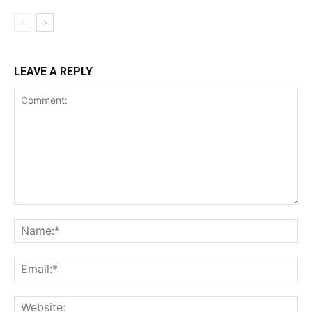
LEAVE A REPLY
Comment:
Na
Ema
Web