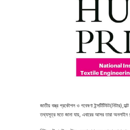
জাতীয় বস্ত্র প্রকৌশল ও গবেষণা ইন্সটিটিউট(নিটার),হাল
তথ্যসূত্র মতে জানা যায়, এবারের আসর তারা অনলাইন প্ল