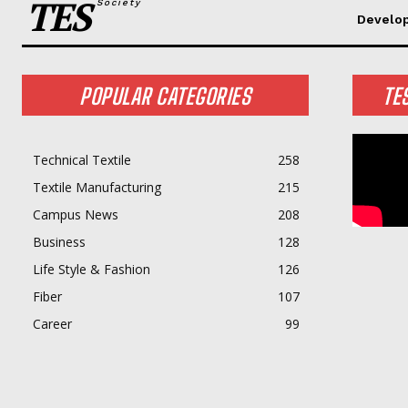
TES
Society
Develo
POPULAR CATEGORIES
TE
Technical Textile
258
Textile Manufacturing
215
Campus News
208
Business
128
Life Style & Fashion
126
Fiber
107
Career
99