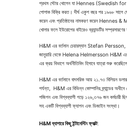
প্রথম স্টোর খোলেন যা Hennes (Swedish for ‘her
পোশাক বিক্রি করত। দীর্ঘ একুশ বছর পর ১৯৬৮ সালে স্ট
করেন এবং প্রতিষ্ঠানের নামকরণ করেন Hennes & Mau
খোলার ফলে ইউরোপের বাইরেও ব্র‍্যান্ডটির সম্প্রসারণের 
H&M এর বর্তমান চেয়ারম্যান Stefan Persson, যা
জানুয়ারি থেকে Helena Helmersson H&M এর
এর ক্রয় বিভাগে অর্থনীতিবিদ হিসাবে যাত্রা শুরু করেছ
H&M এর বর্তমানে বাৎসরিক আয় ২১.৭৩ বিলিয়ন ডলা
পর্যন্ত, H&M এর বিভিন্ন কোম্পানির ব্র্যান্ডের অধী
পজিশন এবং বিশ্বব্যাপী গড়ে ১২৬,৩৭৬ জন কর্মচারী ছ
সহ একটি বিশ্বব্যাপী ফ্যাশন এবং ডিজাইন সংস্থা।
H&M ব্যাপারে কিছু ইন্টানেস্টিং ফ্যাক্ট
: