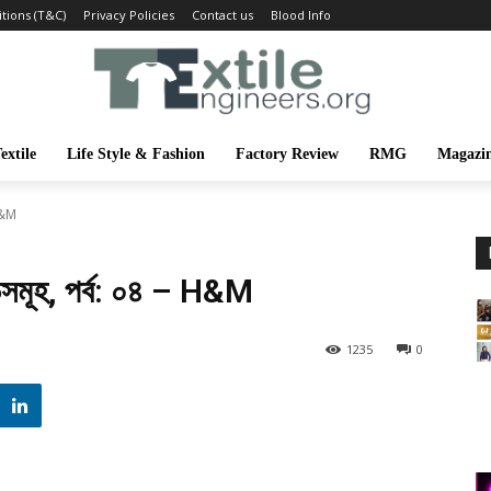
tions (T&C)
Privacy Policies
Contact us
Blood Info
extile
Life Style & Fashion
Factory Review
RMG
Magazi
- H&M
যান্ডসমূহ, পর্ব: ০৪ – H&M
1235
0