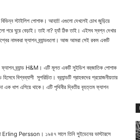
ণ বিভিন্ন স্টাইলিশ পোশাক। আহা!! এগুলো দেখলেই চোখ জুড়িয়ে
লো পরে ঘুরে বেড়াই। তাই না? হ্যাঁ ঠিক তাই। এইসব স্বপ্ন দেখার
বিশ্বের নামকরা ফ্যাশন ব্র্যান্ডগুলো। আজ আমরা সেই রকম একটি
র ফ্যাশন ব্র্যান্ড H&M। এটি মূলত একটি সুইডিশ বহুজাতিক পোশাক
ন্ড হিসেবে বিশ্বব্যাপী সুপরিচিত। ব্র‍্যান্ডটি গ্রাহকদের প্রয়োজনীয়তার
বদা এক ধাপ এগিয়ে থাকে। এটি পৃথিবীর দ্বিতীয় বৃহত্তম ফ্যাশন
 Erling Persson। ১৯৪৭ সালে তিনি সুইডেনের ভাস্টারসে