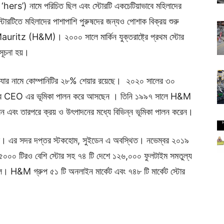
s’) নামে পরিচিত ছিল এবং স্টোরটি একচেটিয়াভাবে মহিলাদের
োরটিতে মহিলাদের পাশাপাশি পুরুষদের জন্যও পোশাক বিক্রয় শুরু
ritz (H&M)। ২০০০ সালে মার্কিন যুক্তরাষ্ট্রে প্রথম স্টোর
সূচনা হয়।
র নামে কোম্পানিটির ২৮% শেয়ার রয়েছে। ২০২০ সালের ৩০
 CEO এর ভূমিকা পালন করে আসছেন । তিনি ১৯৯৭ সালে H&M
িলেন এবং তারপরে ক্রয় ও উৎপাদনের মধ্যে বিভিন্ন ভূমিকা পালন করেন।
র। এর সদর দপ্তর স্টকহোম, সুইডেন এ অবস্থিত। নভেম্বর ২০১৯
নে ৫০০০ টিরও বেশি স্টোর সহ ৭৪ টি দেশে ১২৬,০০০ ফুলটাইম সমতুল্য
িল। H&M গ্রুপ ৫১ টি অনলাইন মার্কেট এবং ৭৪৮ টি মার্কেট স্টোর