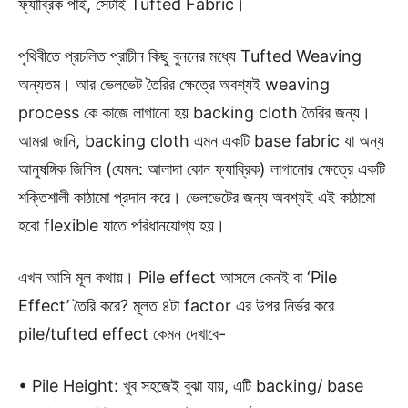
ফ্যাব্রিক পাই, সেটাই Tufted Fabric।
পৃথিবীতে প্রচলিত প্রাচীন কিছু বুননের মধ্যে Tufted Weaving
অন্যতম। আর ভেলভেট তৈরির ক্ষেত্রে অবশ্যই weaving
process কে কাজে লাগানো হয় backing cloth তৈরির জন্য।
আমরা জানি, backing cloth এমন একটি base fabric যা অন্য
আনুষঙ্গিক জিনিস (যেমন: আলাদা কোন ফ্যাব্রিক) লাগানোর ক্ষেত্রে একটি
শক্তিশালী কাঠামো প্রদান করে। ভেলভেটের জন্য অবশ্যই এই কাঠামো
হবো flexible যাতে পরিধানযোগ্য হয়।
এখন আসি মূল কথায়। Pile effect আসলে কেনই বা ‘Pile
Effect’ তৈরি করে? মূলত ৪টা factor এর উপর নির্ভর করে
pile/tufted effect কেমন দেখাবে-
• Pile Height: খুব সহজেই বুঝা যায়, এটি backing/ base