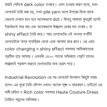
যায়নি সেদিকে dark color দেখাবে। এমন হওয়ার কারণ হলো, যখন
ভেলভেট তৈরি করা হয়, তখন pile yarn গুলো উপরের দিকে থাকে
যেগুলো দেখলে মনে হবে অনেকগুলো dot। কিন্তু সামান্য মুভমেন্ট হলেই
ইয়ার্নগুলো সরে যায় এবং অনেকগুলো উজ্জ্বল রেখার মত দেখায়। যা
shiny effect তৈরি করে। আর ভেলভেটের এই অনন্য গুণটিই
ভেলভেটকে অন্য ফ্যাব্রিক থেকে একে আলাদা করে রাখে। এর এমন
color changing ও shiny effect সবসময় আভিজাত্যের
প্রতীক হয়ে আসছে। এমনকি ১৪০০ শতকে অভিজাত শ্রেণি তাদের
মাহাত্ম্যই প্রকাশ করতো ভেলভেটের নানা ড্রেস পড়ে।
Industrial Revolution এর পর ভেলভেট উৎপাদন কিছুটা সহজ
হলেও এর পুরো তৈরি কৌশল এখনও অনেক সূক্ষ্ম ও ব্যয়বহুল। তাইতো এর
দামী চাহিদা ও Rich color সবসময় Haute Couture Dress
তৈরিতে পছন্দের তালিকায়।