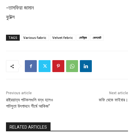
-তাসফিয়া জামান
বুটেক্স
TAGS
Various fabric
Velvet febric
ফেব্রিক
ভেলভেট
Previous article
Next article
রাষ্ট্রয়াত্ব পাটকলগুলি বন্ধ হলেও
কফি থেকে ফাইবার।
পাটসুতা উৎপাদনে শীর্ষে আকিজ”
RELATED ARTICLES