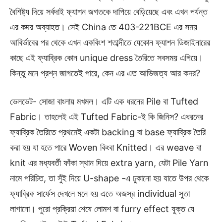
বৈশিষ্ট্য দিয়ে সর্বদাই ফ্যাশন জগতকে দাপিয়ে বেড়িয়েছে এবং এখন পর্যন্ত
এর কদর অব্যাহত। সেই China তে 403-221BCE এর সময়
আবির্ভাবের পর থেকে এখন একবিংশ শতাব্দীতে যেকোন ফ্যাশন ডিজাইনারের
কাছে এই ফ্যাব্রিক কোন unique dress তৈরিতে সবসময় এগিয়ে।
কিন্তু মনে প্রশ্ন জাগতেই পারে, কেন এর এত আভিজত্য আর কদর?
ভেলভেট- সোজা বাংলায় মখমল। এটি এক ধরনের Pile বা Tufted
Fabric। তাহলেই এই Tufted Fabric-ই কি জিনিস? এধরনের
ফ্যাব্রিক তৈরিতে প্রথমেই একটা backing বা base ফ্যাব্রিক তৈরি
করা হয় যা হতে পারে Woven কিংবা Knitted। এর weave বা
knit এর মধ্যবর্তী ফাঁকা স্থান দিয়ে extra yarn, যেটা Pile Yarn
নামে পরিচিত, তা সুঁই দিয়ে U-shape -এ ঢুকানো হয় যাতে উপর থেকে
ফ্যাব্রিক সার্ফেস দেখলে মনে হয় এতে অজস্র individual সুতা
লাগানো। পুরো প্রক্রিয়া শেষে লোমশ বা furry effect যুক্ত যে