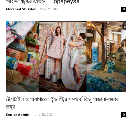
আইসল্যান্ডের ঐতিহ্য “Lopapeysa”
Morshed Shikder
-
May 21, 2020
0
টেক্সটাইল ও অ্যাপারেল ইন্ডাস্ট্রি সম্পর্কে কিছু অজানা-মজার
তথ্য
Senior Admin
-
June 18, 2021
0