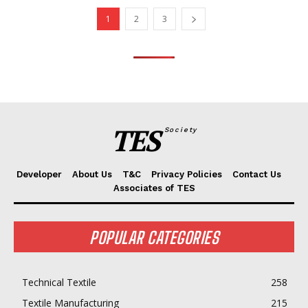
1
2
3
TES
Society
Developer
About Us
T&C
Privacy Policies
Contact Us
Associates of TES
POPULAR CATEGORIES
Technical Textile
258
Textile Manufacturing
215