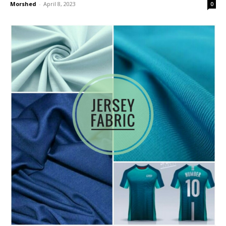
Morshed
-
April 8, 2023
0