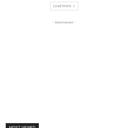
Load more
- Advertisment -
MOST VIEWED