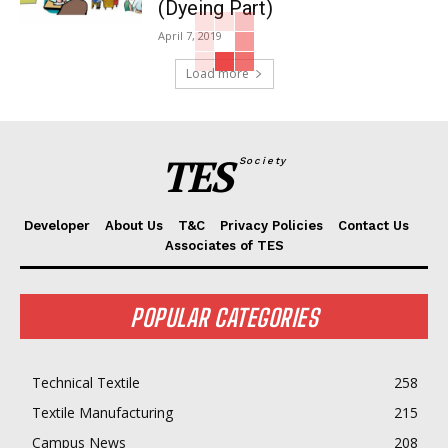
(Dyeing Part)
April 7, 2019
Load more
TES
Society
Developer
About Us
T&C
Privacy Policies
Contact Us
Associates of TES
POPULAR CATEGORIES
Technical Textile
258
Textile Manufacturing
215
Campus News
208