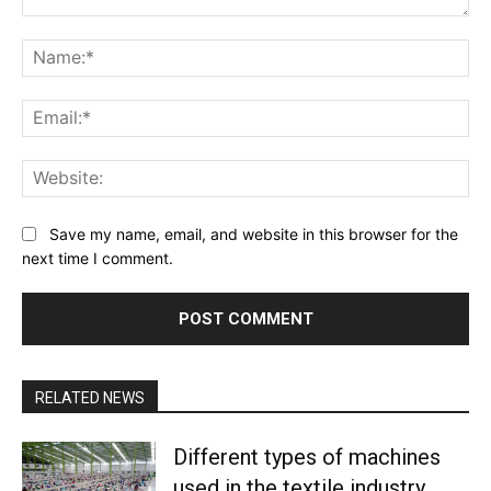
Comment:
Na
Ema
Web
Save my name, email, and website in this browser for the
next time I comment.
RELATED NEWS
Different types of machines
used in the textile industry